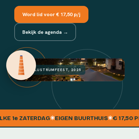
Word lid voor € 17,50 p/j
Bekijk de agenda →
HET LUSTRUMFEEST, 2025
 1
e
ZATERDAG
✳
EIGEN BUURTHUIS
✳
€ 17,50 PER