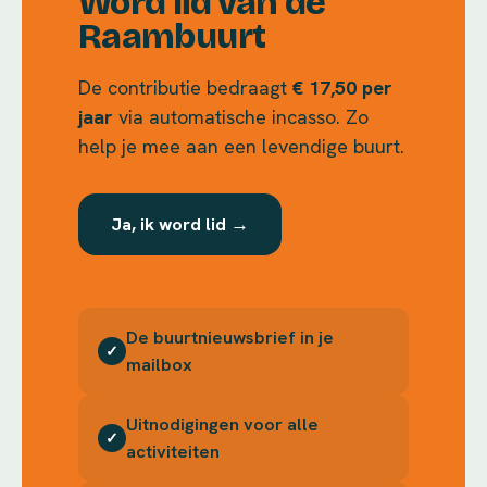
Word lid van de
Raambuurt
De contributie bedraagt
€ 17,50 per
jaar
via automatische incasso. Zo
help je mee aan een levendige buurt.
Ja, ik word lid →
De buurtnieuwsbrief in je
✓
mailbox
Uitnodigingen voor alle
✓
activiteiten