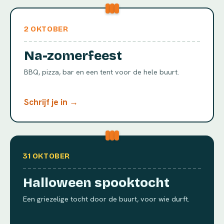
2 OKTOBER
Na-zomerfeest
BBQ, pizza, bar en een tent voor de hele buurt.
Schrijf je in →
31 OKTOBER
Halloween spooktocht
Een griezelige tocht door de buurt, voor wie durft.