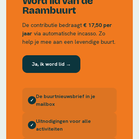
Word lid van de
Raambuurt
De contributie bedraagt
€ 17,50 per
jaar
via automatische incasso. Zo
help je mee aan een levendige buurt.
Ja, ik word lid →
De buurtnieuwsbrief in je
✓
mailbox
Uitnodigingen voor alle
✓
activiteiten