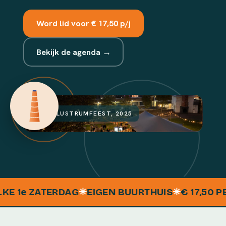
Word lid voor € 17,50 p/j
Bekijk de agenda →
HET LUSTRUMFEEST, 2025
 1
e
ZATERDAG
✳
EIGEN BUURTHUIS
✳
€ 17,50 PER 