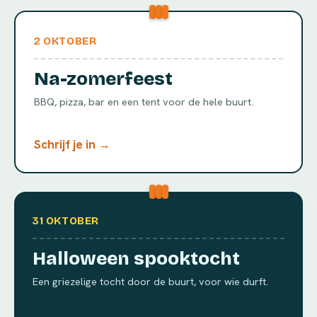
2 OKTOBER
Na-zomerfeest
BBQ, pizza, bar en een tent voor de hele buurt.
Schrijf je in →
31 OKTOBER
Halloween spooktocht
Een griezelige tocht door de buurt, voor wie durft.